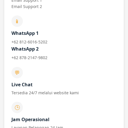
Email Support 1
Email Support 2
📱
WhatsApp 1
+62 812-6016-5202
WhatsApp 2
+62 878-2147-9802
💬
Live Chat
Tersedia 24/7 melalui website kami
🕒
Jam Operasional
Layanan Pelanggan 24 Jam