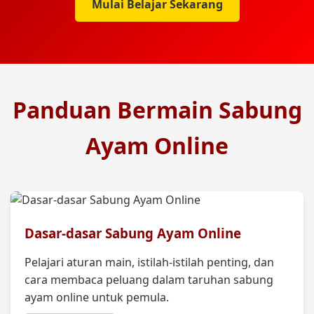
Mulai Belajar Sekarang
Panduan Bermain Sabung
Ayam Online
Dasar-dasar Sabung Ayam Online
Pelajari aturan main, istilah-istilah penting, dan
cara membaca peluang dalam taruhan sabung
ayam online untuk pemula.