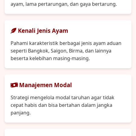
ayam, lama pertarungan, dan gaya bertarung.
Kenali Jenis Ayam
Pahami karakteristik berbagai jenis ayam aduan
seperti Bangkok, Saigon, Birma, dan lainnya
beserta kelebihan masing-masing.
Manajemen Modal
Strategi mengelola modal taruhan agar tidak
cepat habis dan bisa bertahan dalam jangka
panjang.