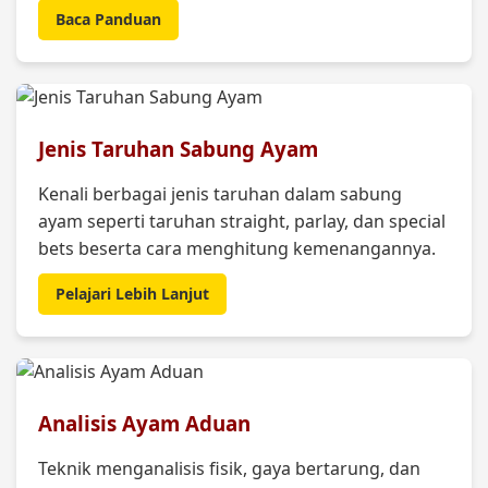
Baca Panduan
Jenis Taruhan Sabung Ayam
Kenali berbagai jenis taruhan dalam sabung
ayam seperti taruhan straight, parlay, dan special
bets beserta cara menghitung kemenangannya.
Pelajari Lebih Lanjut
Analisis Ayam Aduan
Teknik menganalisis fisik, gaya bertarung, dan