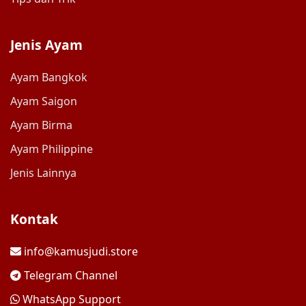
Jenis Ayam
Ayam Bangkok
Ayam Saigon
Ayam Birma
Ayam Philippine
Jenis Lainnya
Kontak
info@kamusjudi.store
Telegram Channel
WhatsApp Support