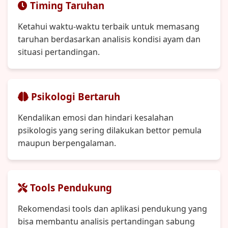
Timing Taruhan
Ketahui waktu-waktu terbaik untuk memasang
taruhan berdasarkan analisis kondisi ayam dan
situasi pertandingan.
Psikologi Bertaruh
Kendalikan emosi dan hindari kesalahan
psikologis yang sering dilakukan bettor pemula
maupun berpengalaman.
Tools Pendukung
Rekomendasi tools dan aplikasi pendukung yang
bisa membantu analisis pertandingan sabung