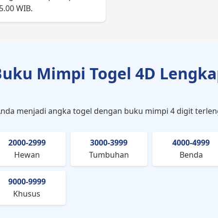
5.00 WIB.
Buku Mimpi Togel 4D Lengka
nda menjadi angka togel dengan buku mimpi 4 digit terleng
2000-2999
3000-3999
4000-4999
Hewan
Tumbuhan
Benda
9000-9999
Khusus