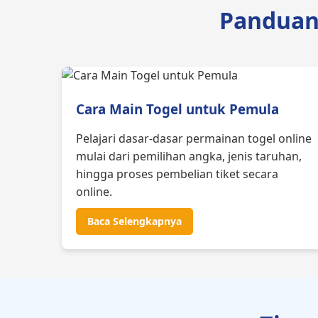
Panduan
Cara Main Togel untuk Pemula
Pelajari dasar-dasar permainan togel online
mulai dari pemilihan angka, jenis taruhan,
hingga proses pembelian tiket secara
online.
Baca Selengkapnya