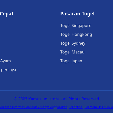
Cepat
Pasaran Togel
Togel Singapore
Togel Hongkong
Togel Sydney
Togel Macau
 Ayam
Togel Japan
erpercaya
© 2023 KamusJudi.store - All Rights Reserved
ediakan informasi dan tidak menyelenggarakan judi online. Judi memiliki risiko 