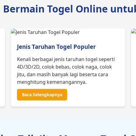
 Bermain Togel Online untu
Jenis Taruhan Togel Populer
Kenali berbagai jenis taruhan togel seperti
4D/3D/2D, colok bebas, colok naga, colok
jitu, dan masih banyak lagi beserta cara
menghitung kemenangannya.
Baca Selengkapnya