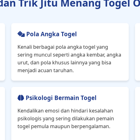
dan Trik Jitu Menang Togel 
Pola Angka Togel
Kenali berbagai pola angka togel yang
sering muncul seperti angka kembar, angka
urut, dan pola khusus lainnya yang bisa
menjadi acuan taruhan.
Psikologi Bermain Togel
Kendalikan emosi dan hindari kesalahan
psikologis yang sering dilakukan pemain
togel pemula maupun berpengalaman.