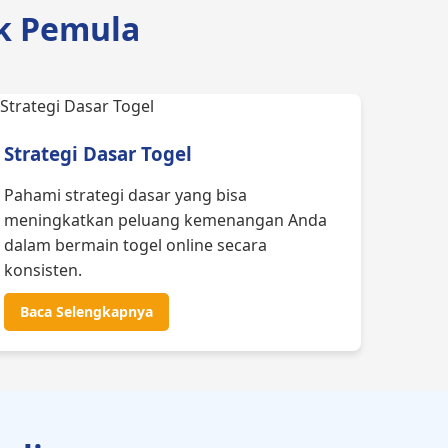
k Pemula
Strategi Dasar Togel
Pahami strategi dasar yang bisa
meningkatkan peluang kemenangan Anda
dalam bermain togel online secara
konsisten.
Baca Selengkapnya